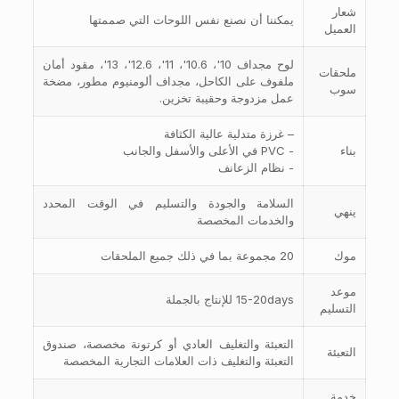
شعار
يمكننا أن نصنع نفس اللوحات التي صممتها
العميل
لوح مجداف 10'، 10.6'، 11'، 12.6'، 13'، مقود أمان
ملحقات
ملفوف على الكاحل، مجداف ألومنيوم مطور، مضخة
سوب
عمل مزدوجة وحقيبة تخزين.
– غرزة متدلية عالية الكثافة
بناء
- PVC في الأعلى والأسفل والجانب
- نظام الزعانف
السلامة والجودة والتسليم في الوقت المحدد
ينهي
والخدمات المخصصة
موك
20 مجموعة بما في ذلك جميع الملحقات
موعد
15-20days للإنتاج بالجملة
التسليم
التعبئة والتغليف العادي أو كرتونة مخصصة، صندوق
التعبئة
التعبئة والتغليف ذات العلامات التجارية المخصصة
خدمة