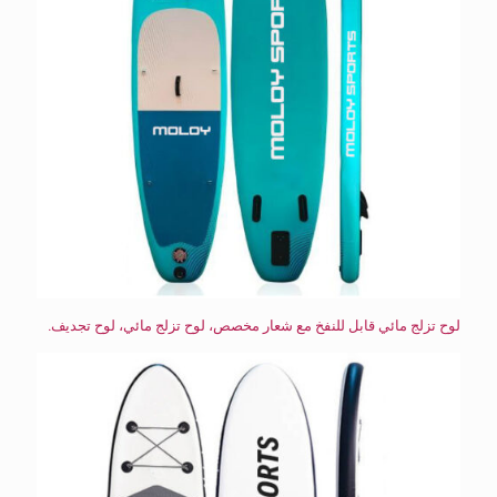
لوح تزلج مائي قابل للنفخ مع شعار مخصص، لوح تزلج مائي، لوح تجديف.