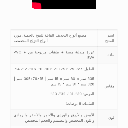
اسم
مصنع ألواح التجديف القابلة للنفخ بالجملة، مورد
المنتج
ألواح التزلج المخصصة
غرزة متدلية متينة + طبقات مزدوجة من PVC +
مادة
EVA
الطول: 7'6، 9'، 9.6'، 10'، 10.6'، 11'، 11.6'، 12'، 14'
335 سم × 80 سم × 15 سم | 305x76x15 سم |
320 سم * 81 سم * 15 سم
مقاس
العرض: 30″، 31″، 32″، 33″
السُمك: 6 بوصات؛
الأبيض والأزرق والوردي والأحمر والأصفر والرمادي
لون
واللون المخصص والتصميم والحجم المخصص