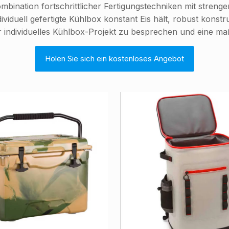
mbination fortschrittlicher Fertigungstechniken mit streng
viduell gefertigte Kühlbox konstant Eis hält, robust konstru
hr individuelles Kühlbox-Projekt zu besprechen und eine m
Holen Sie sich ein kostenloses Angebot