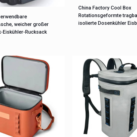
China Factory Cool Box
Rotationsgeformte tragb
verwendbare
isolierte Dosenkühler Eis
tasche, weicher großer
k-Eiskühler-Rucksack