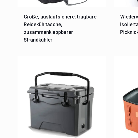
Große, auslaufsichere, tragbare
Wieder
Reisekühltasche,
Isolier
zusammenklappbarer
Picknic
Strandkühler