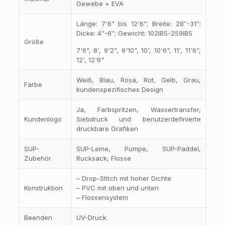
Gewebe + EVA
Länge: 7'6" bis 12'6"; Breite: 28″-31″;
Dicke: 4″-6″; Gewicht: 102IBS-259IBS
Größe
7'6", 8', 9'2", 9'10", 10', 10'6", 11', 11'6",
12', 12'6"
Weiß, Blau, Rosa, Rot, Gelb, Grau,
Farbe
kundenspezifisches Design
Ja, Farbspritzen, Wassertransfer,
Kundenlogo
Siebdruck und benutzerdefinierte
druckbare Grafiken
SUP-
SUP-Leine, Pumpe, SUP-Paddel,
Zubehör
Rucksack, Flosse
– Drop-Stitch mit hoher Dichte
Konstruktion
– PVC mit oben und unten
– Flossensystem
Beenden
UV-Druck