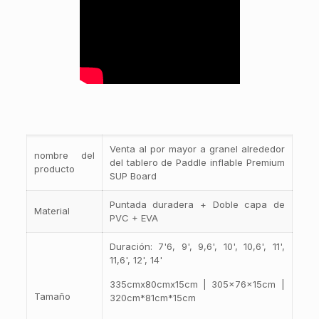
Venta al por mayor a granel alrededor
nombre del
del tablero de Paddle inflable Premium
producto
SUP Board
Puntada duradera + Doble capa de
Material
PVC + EVA
Duración: 7'6, 9', 9,6', 10', 10,6', 11',
11,6', 12', 14'
335cmx80cmx15cm | 305x76x15cm |
Tamaño
320cm*81cm*15cm