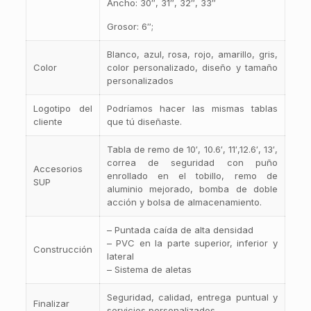
Ancho: 30″, 31″, 32″, 33″
Grosor: 6″;
Blanco, azul, rosa, rojo, amarillo, gris,
Color
color personalizado, diseño y tamaño
personalizados
Logotipo del
Podríamos hacer las mismas tablas
cliente
que tú diseñaste.
Tabla de remo de 10′, 10.6′, 11′,12.6′, 13′,
correa de seguridad con puño
Accesorios
enrollado en el tobillo, remo de
SUP
aluminio mejorado, bomba de doble
acción y bolsa de almacenamiento.
– Puntada caída de alta densidad
– PVC en la parte superior, inferior y
Construcción
lateral
– Sistema de aletas
Seguridad, calidad, entrega puntual y
Finalizar
servicios personalizados