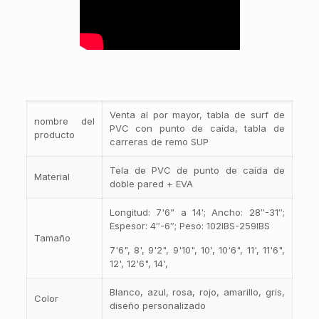
Venta al por mayor, tabla de surf de
nombre del
PVC con punto de caída, tabla de
producto
carreras de remo SUP
Tela de PVC de punto de caída de
Material
doble pared + EVA
Longitud: 7'6” a 14′; Ancho: 28″-31″;
Espesor: 4″-6″; Peso: 102IBS-259IBS
Tamaño
7'6", 8', 9'2", 9'10", 10', 10'6", 11', 11'6",
12', 12'6", 14',
Blanco, azul, rosa, rojo, amarillo, gris,
Color
diseño personalizado