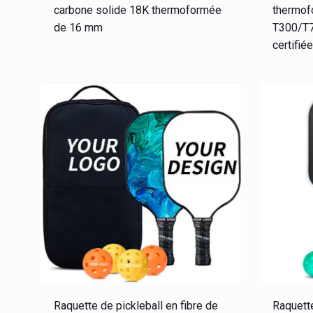
carbone solide 18K thermoformée
thermof
de 16 mm
T300/T7
certifi
Raquette de pickleball en fibre de
Raquette