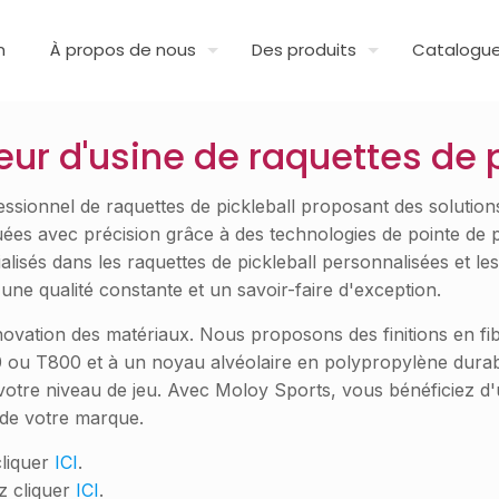
n
À propos de nous
Des produits
Catalogu
eur d'usine de raquettes de p
ionnel de raquettes de pickleball proposant des solutions
ées avec précision grâce à des technologies de pointe de 
lisés dans les raquettes de pickleball personnalisées et le
ne qualité constante et un savoir-faire d'exception.
vation des matériaux. Nous proposons des finitions en fib
ou T800 et à un noyau alvéolaire en polypropylène durable
oit votre niveau de jeu. Avec Moloy Sports, vous bénéficiez d
e de votre marque.
cliquer
ICI
.
z cliquer
ICI
.