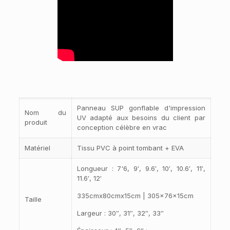
Panneau SUP gonflable d'impression
Nom du
UV adapté aux besoins du client par
produit
conception célèbre en vrac
Matériel
Tissu PVC à point tombant + EVA
Longueur : 7'6, 9′, 9.6′, 10′, 10.6′, 11′,
11.6′, 12′
335cmx80cmx15cm | 305x76x15cm
Taille
Largeur : 30″, 31″, 32″, 33″