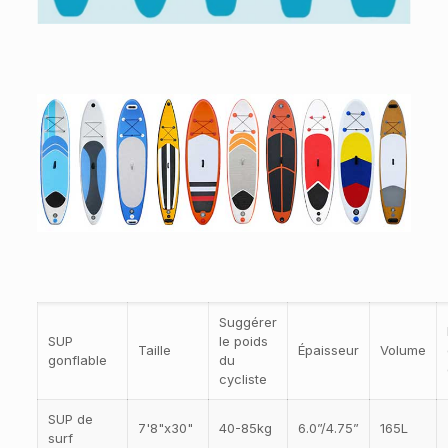
Suggérer
SUP
le poids
Taille
Épaisseur
Volume
gonflable
du
cycliste
SUP de
7'8"x30"
40-85kg
6.0”/4.75”
165L
surf