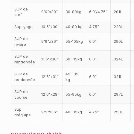
SUP de
9'0”x30”
30-80kg
6.0”/4.75”
201L
surf
Sup-yoga
10'5”x30”
40-80 kg
4.75”
228L
SUP de
9'6"x36"
55-105kg
6.0”
290L
rivière
SUP de
11'6"x30"
60-115kg
6.0”
324L
randonnée
SUP de
45-105
12'6"x31"
6.0”
321L
randonnée
kg
SUP de
12'6"x28"
55-95kg
6.0”
297L
course
Sup
9'5"x36"
40-115kg
4.75”
250L
d'équipe