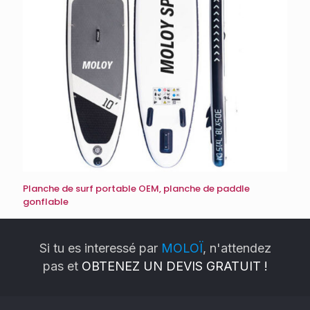
Planche de surf portable OEM, planche de paddle
gonflable
Si tu es interessé par
MOLOÏ
, n'attendez
pas et
OBTENEZ UN DEVIS GRATUIT !