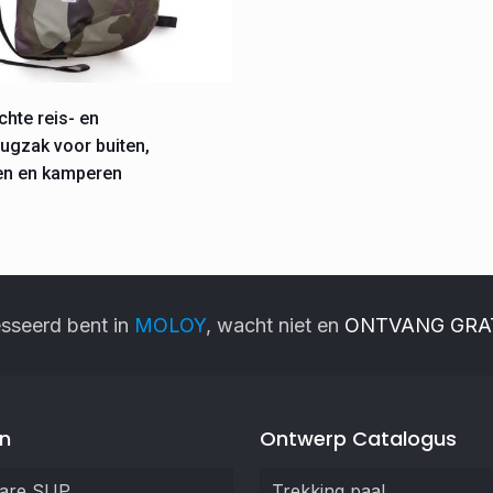
chte reis- en
ugzak voor buiten,
en en kamperen
esseerd bent in
MOLOY
, wacht niet en
ONTVANG GRAT
n
Ontwerp Catalogus
bare SUP
Trekking paal