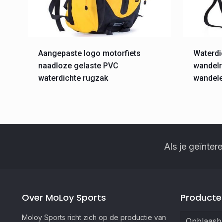
Aangepaste logo motorfiets
Waterdi
naadloze gelaste PVC
wandelr
waterdichte rugzak
wandel
Als je geïnter
Over MoLoy Sports
Producte
Moloy Sports richt zich op de productie van
Opblaas