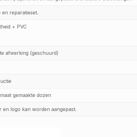
p en reparatieset.
theid + PVC
tte afwerking (geschuurd)
uctie
 maat gemaakte dozen
ur en logo kan worden aangepast.