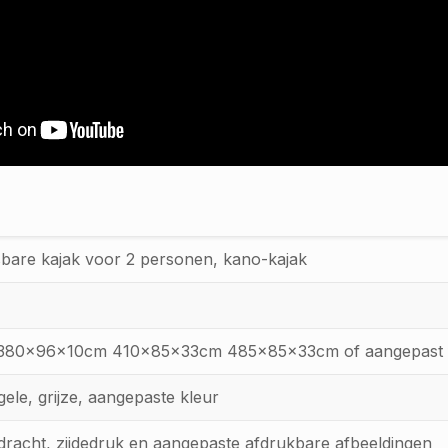
bare kajak voor 2 personen, kano-kajak
0x96x10cm 410x85x33cm 485x85x33cm of aangepast for
gele, grijze, aangepaste kleur
dracht, zijdedruk en aangepaste afdrukbare afbeeldingen