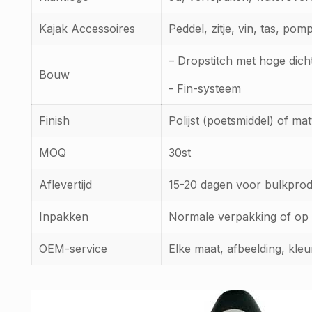
Kajak Accessoires
Peddel, zitje, vin, tas, pom
– Dropstitch met hoge dich
Bouw
- Fin-systeem
Finish
Polijst (poetsmiddel) of ma
MOQ
30st
Aflevertijd
15-20 dagen voor bulkprod
Inpakken
Normale verpakking of op
OEM-service
Elke maat, afbeelding, kle