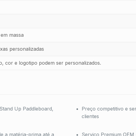
o em massa
xas personalizadas
, cor e logotipo podem ser personalizados.
r Stand Up Paddleboard,
Preço competitivo e ser
clientes
e a matéria-prima até a
Serviço Premium OEM o