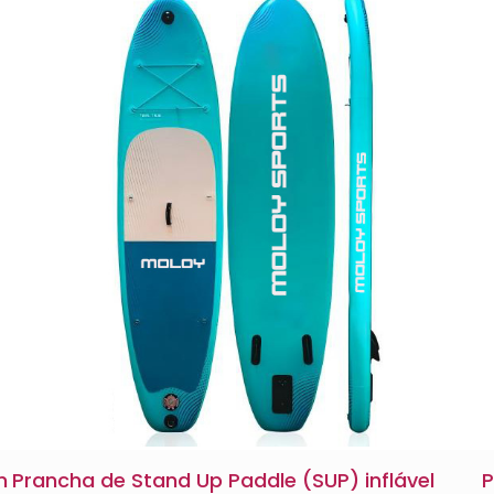
m
Prancha de Stand Up Paddle (SUP) inflável
P