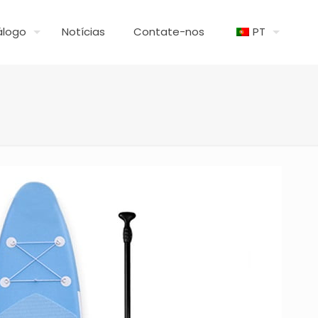
álogo
Notícias
Contate-nos
PT
é