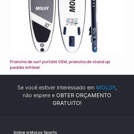
Prancha de surf portátil OEM, prancha de stand up
paddle inflável.
Se você estiver interessado em
MOLOY
,
não espere e
OBTER ORÇAMENTO
GRATUITO!
Sobre a MoLoy Sports