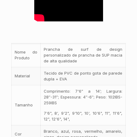
Prancha de surf de design
Nome do
personalizado de prancha de SUP macia
Produto
de alta qualidade
Tecido de PVC de ponto gota de parede
Material
dupla + EVA
Comprimento: 7'6” a 14′; Largura:
28″-31″; Espessura: 4″-6″; Peso: 102IBS-
259IBS
Tamanho
7'6", 8', 9'2", 9'10", 10', 10'6", 11", 11'6",
12", 12'6", 14",
Branco, azul, rosa, vermelho, amarelo,
Cor
cinza, design personalizado