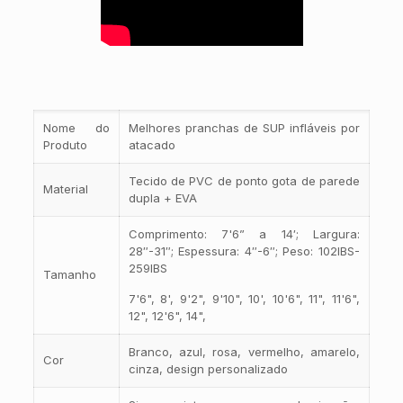
Nome do
Melhores pranchas de SUP infláveis por
Produto
atacado
Tecido de PVC de ponto gota de parede
Material
dupla + EVA
Comprimento: 7'6” a 14′; Largura:
28″-31″; Espessura: 4″-6″; Peso: 102IBS-
259IBS
Tamanho
7'6", 8', 9'2", 9'10", 10', 10'6", 11", 11'6",
12", 12'6", 14",
Branco, azul, rosa, vermelho, amarelo,
Cor
cinza, design personalizado