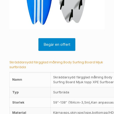
Begär en offert
Skräddarsydd färgglad målning Body Surfing Board Mjuk
surfbräda
Skräddarsydd färgglad målning Body
Namn
Surfing Board Mjuk topp XPE Surfboa
Typ
Surfbräda
Storlek
59″-138″ (164cm-3,5m),Kan anpassas
Material
Kärna:eps,skin:xpe/ixpe,bottom:pp/H