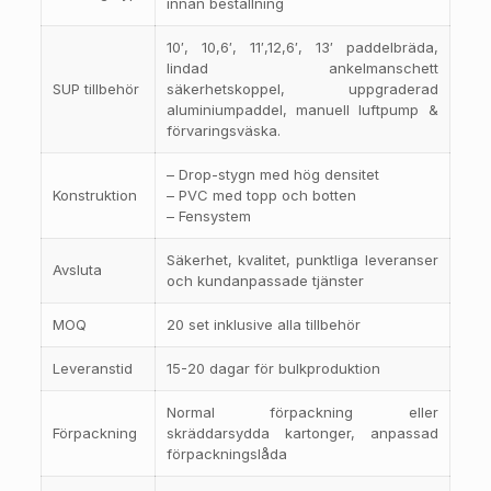
innan beställning
10′, 10,6′, 11′,12,6′, 13′ paddelbräda,
lindad ankelmanschett
SUP tillbehör
säkerhetskoppel, uppgraderad
aluminiumpaddel, manuell luftpump &
förvaringsväska.
– Drop-stygn med hög densitet
Konstruktion
– PVC med topp och botten
– Fensystem
Säkerhet, kvalitet, punktliga leveranser
Avsluta
och kundanpassade tjänster
MOQ
20 set inklusive alla tillbehör
Leveranstid
15-20 dagar för bulkproduktion
Normal förpackning eller
Förpackning
skräddarsydda kartonger, anpassad
förpackningslåda