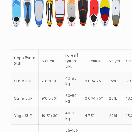
Föreslå
Uppblåsbar
Storlek
ryttare
Tjocklek
Volym
Sv
SUP
vikt
40-85
Surfa SUP
7'8"x30"
6.0”/4.75”
165L
20.
kg
30-80
Surfa SUP
9'0"x30"
6.0”/4.75”
201L
18.
kg
40-80
Yoga SUP
10'5"x30"
4.75”
228L
15.
kg
55-105