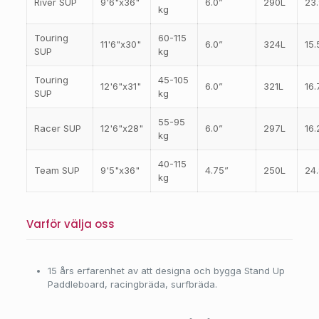
River SUP
9'6"x36"
6.0”
290L
23.
kg
Touring
60-115
11'6"x30"
6.0”
324L
15.
SUP
kg
Touring
45-105
12'6"x31"
6.0”
321L
16.
SUP
kg
55-95
Racer SUP
12'6"x28"
6.0”
297L
16.
kg
40-115
Team SUP
9'5"x36"
4.75”
250L
24.
kg
Varför välja oss
15 års erfarenhet av att designa och bygga Stand Up
Paddleboard, racingbräda, surfbräda.