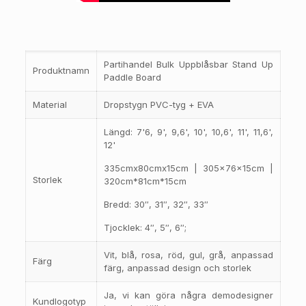
Partihandel Bulk Uppblåsbar Stand Up
Produktnamn
Paddle Board
Material
Dropstygn PVC-tyg + EVA
Längd: 7'6, 9', 9,6', 10', 10,6', 11', 11,6',
12'
335cmx80cmx15cm | 305x76x15cm |
Storlek
320cm*81cm*15cm
Bredd: 30″, 31″, 32″, 33″
Tjocklek: 4″, 5″, 6″;
Vit, blå, rosa, röd, gul, grå, anpassad
Färg
färg, anpassad design och storlek
Ja, vi kan göra några demodesigner
Kundlogotyp