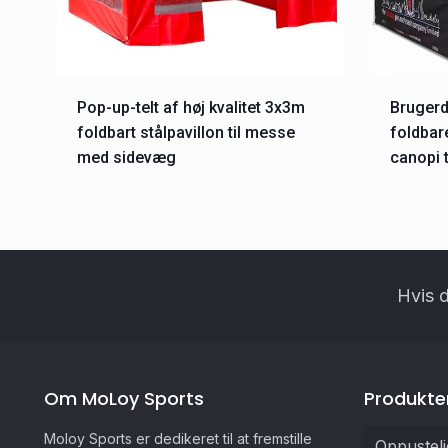
Pop-up-telt af høj kvalitet 3x3m
Brugerd
foldbart stålpavillon til messe
foldbar
med sidevæg
canopi t
Hvis d
Om MoLoy Sports
Produkte
Moloy Sports er dedikeret til at fremstille
Oppustel