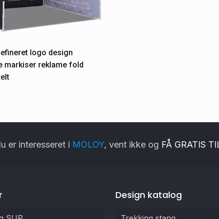
efineret logo design
e markiser reklame fold
elt
u er interesseret i
MOLOY
, vent ikke og
FÅ GRATIS T
r
Design katalog
ig SUP
Trekking stang