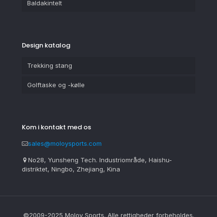
Baldakintelt
Design katalog
Trekking stang
Golftaske og -kølle
Kom i kontakt med os
sales@moloysports.com
No28, Yunsheng Tech. Industriområde, Haishu-
distriktet, Ningbo, Zhejiang, Kina
©2009-2025 Moloy Sports. Alle rettigheder forbeholdes.