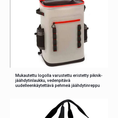
Mukautettu logolla varustettu eristetty piknik-
jäähdytinlaukku, vedenpitävä
uudelleenkäytettävä pehmeä jäähdytinreppu