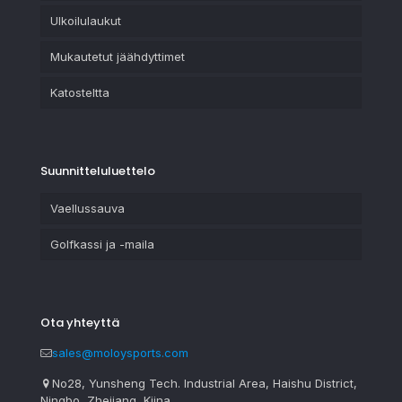
Ulkoilulaukut
Mukautetut jäähdyttimet
Katosteltta
Suunnitteluluettelo
Vaellussauva
Golfkassi ja -maila
Ota yhteyttä
sales@moloysports.com
No28, Yunsheng Tech. Industrial Area, Haishu District,
Ningbo, Zhejiang, Kiina