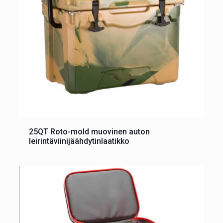
25QT Roto-mold muovinen auton
leirintäviinijäähdytinlaatikko