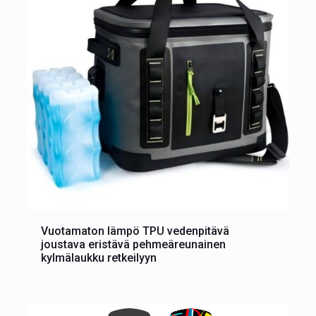
Vuotamaton lämpö TPU vedenpitävä
joustava eristävä pehmeäreunainen
kylmälaukku retkeilyyn