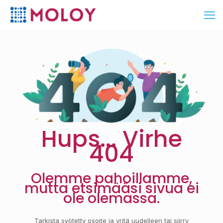
Hups... Virhe
404
Olemme pahoillamme,
mutta etsimääsi sivua ei
ole olemassa.
Tarkista syötetty osoite ja yritä uudelleen tai siirry