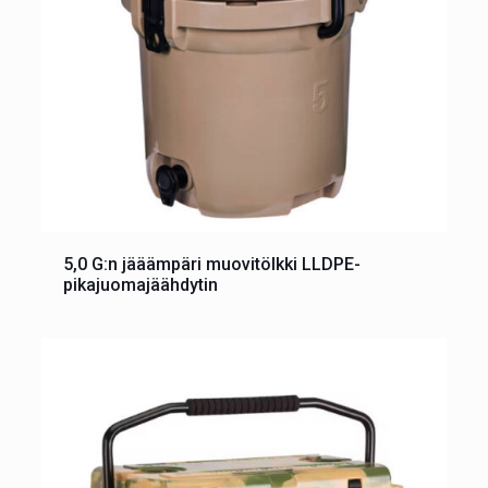
5,0 G:n jääämpäri muovitölkki LLDPE-
pikajuomajäähdytin