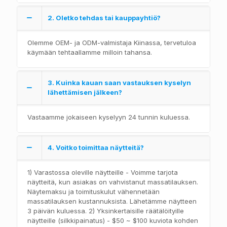
2. Oletko tehdas tai kauppayhtiö?
Olemme OEM- ja ODM-valmistaja Kiinassa, tervetuloa
käymään tehtaallamme milloin tahansa.
3. Kuinka kauan saan vastauksen kyselyn
lähettämisen jälkeen?
Vastaamme jokaiseen kyselyyn 24 tunnin kuluessa.
4. Voitko toimittaa näytteitä?
1) Varastossa oleville näytteille - Voimme tarjota
näytteitä, kun asiakas on vahvistanut massatilauksen.
Näytemaksu ja toimituskulut vähennetään
massatilauksen kustannuksista. Lähetämme näytteen
3 päivän kuluessa. 2) Yksinkertaisille räätälöityille
näytteille (silkkipainatus) - $50 ~ $100 kuviota kohden