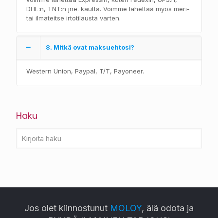
DHL:n, TNT:n jne. kautta. Voimme lähettää myös meri-
tai ilmateitse irtotilausta varten.
8. Mitkä ovat maksuehtosi?
Western Union, Paypal, T/T, Payoneer.
Haku
Jos olet kiinnostunut
MOLOY
, älä odota ja