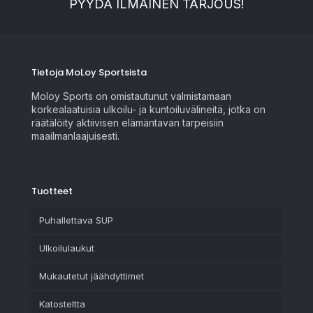
PYYDÄ ILMAINEN TARJOUS!
Tietoja MoLoy Sportsista
Moloy Sports on omistautunut valmistamaan
korkealaatuisia ulkoilu- ja kuntoiluvälineitä, jotka on
räätälöity aktiivisen elämäntavan tarpeisiin
maailmanlaajuisesti.
Tuotteet
Puhallettava SUP
Ulkoilulaukut
Mukautetut jäähdyttimet
Katosteltta