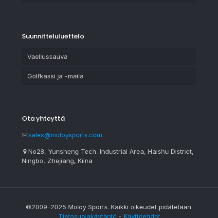
Suunnitteluluettelo
Vaellussauva
Golfkassi ja -maila
Ota yhteyttä
sales@moloysports.com
No28, Yunsheng Tech. Industrial Area, Haishu District,
Ningbo, Zhejiang, Kiina
©2009–2025 Moloy Sports. Kaikki oikeudet pidätetään.
Tietosuojakäytäntö
-
Käyttöehdot