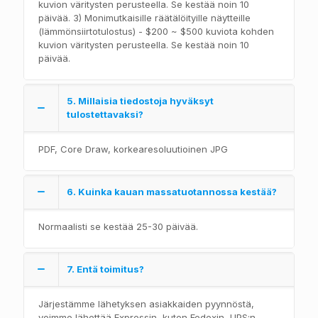
kuvion väritysten perusteella. Se kestää noin 10
päivää. 3) Monimutkaisille räätälöityille näytteille
(lämmönsiirtotulostus) - $200 ~ $500 kuviota kohden
kuvion väritysten perusteella. Se kestää noin 10
päivää.
5. Millaisia tiedostoja hyväksyt
tulostettavaksi?
PDF, Core Draw, korkearesoluutioinen JPG
6. Kuinka kauan massatuotannossa kestää?
Normaalisti se kestää 25-30 päivää.
7. Entä toimitus?
Järjestämme lähetyksen asiakkaiden pyynnöstä,
voimme lähettää Expressin, kuten Fedexin, UPS:n,