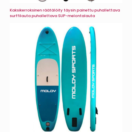
Kaksikerroksinen räätälöity täysin painettu puhallettava
surffilauta puhallettava SUP-melontalauta