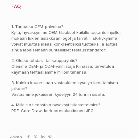
FAQ
1. Tarjoatko OEM-palvelua?
Kyllä, hyväksymme OEM-tilaukset kaikille tuotantolinjoille,
mukaan lukien asiakkaan logot ja tarrat. T&K-kykymme
voivat muuttaa ideasi konkreettisiksi tuotteiksi ja auttaa
sinua läpäisemään suhteelliset testausstandardit.
2. Oletko tehdas- tai kauppayhtiö?
Olemme OEM- ja ODM-valmistaja Kiinassa, tervetuloa
käymään tehtaallamme milloin tahansa.
3. Kuinka kauan saan vastauksen kyselyn lähettämisen
jälkeen?
Vastaamme jokaiseen kyselyyn 24 tunnin sisällä.
4. Millaisia tiedostoja hyväksyt tulostettavaksi?
PDF, Core Draw, korkearesoluutioinen JPG
Jakaa