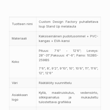
Custom Design Factory puhallettava
Tuotteen nimi
Isup Stand Up melalauta
Kaksiseinäinen pudotusommel + PVC-
Materiaali
kangas + EVA-kansi
Pituus: 7'6" - 12'6"; Leveys:
28″-31″;Paksuus: 4″-6″; Paino: 102IBS-
259IBS
Koko
7'6", 8', 9'2", 9'10", 10", 10'6", 11", 11'6",
12", 12'6"
Väri
Räätälöity suunnittelu
Kyllä, maaliruiskutus, vedensiirto,
Asiakkaan
silkkipainatus ja mukautettu
logo
tulostettava grafiikka