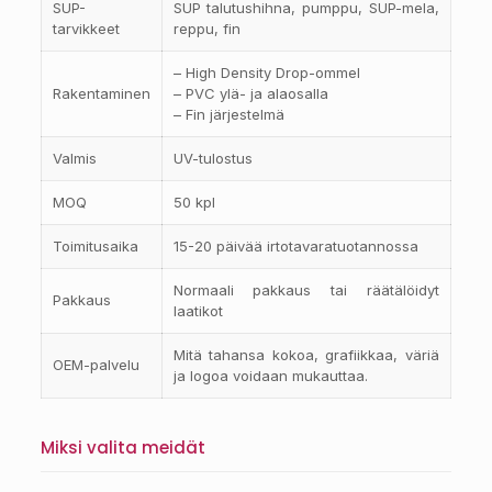
SUP-
SUP talutushihna, pumppu, SUP-mela,
tarvikkeet
reppu, fin
– High Density Drop-ommel
Rakentaminen
– PVC ylä- ja alaosalla
– Fin järjestelmä
Valmis
UV-tulostus
MOQ
50 kpl
Toimitusaika
15-20 päivää irtotavaratuotannossa
Normaali pakkaus tai räätälöidyt
Pakkaus
laatikot
Mitä tahansa kokoa, grafiikkaa, väriä
OEM-palvelu
ja logoa voidaan mukauttaa.
Miksi valita meidät