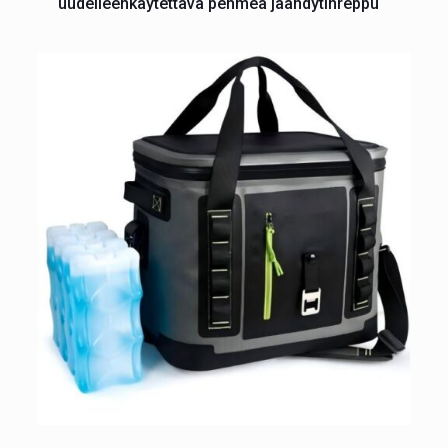
uudelleenkäytettävä pehmeä jäähdytinreppu