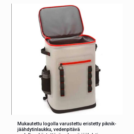
Mukautettu logolla varustettu eristetty piknik-
jäähdytinlaukku, vedenpitävä