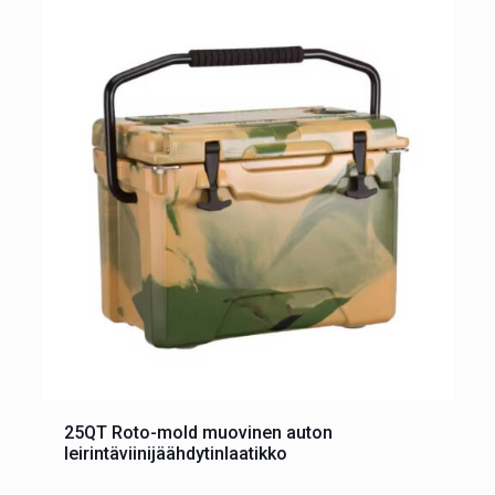
25QT Roto-mold muovinen auton
leirintäviinijäähdytinlaatikko