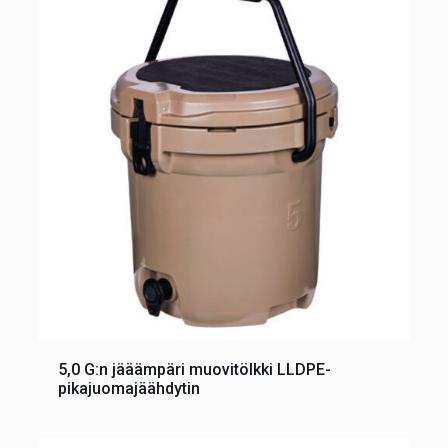
5,0 G:n jääämpäri muovitölkki LLDPE-
pikajuomajäähdytin