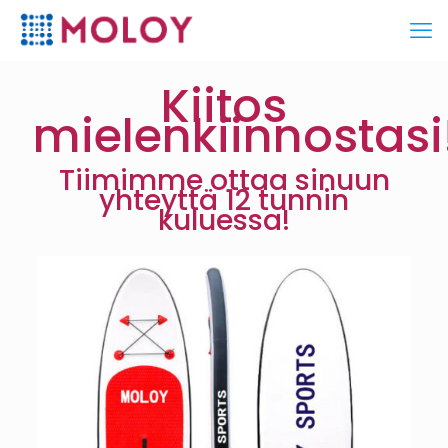
Kiitos
mielenkiinnostasi
Tiimimme ottaa sinuun
yhteyttä 12 tunnin
kuluessa!