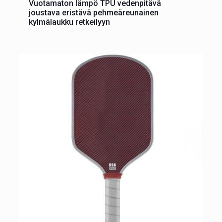
Vuotamaton lämpö TPU vedenpitävä
joustava eristävä pehmeäreunainen
kylmälaukku retkeilyyn