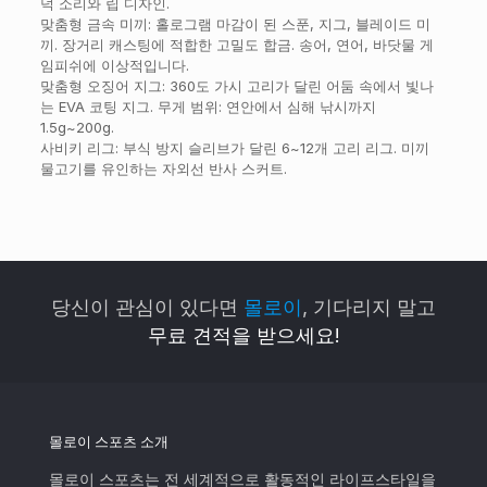
덕 소리와 립 디자인.
맞춤형 금속 미끼: 홀로그램 마감이 된 스푼, 지그, 블레이드 미
끼. 장거리 캐스팅에 적합한 고밀도 합금. 송어, 연어, 바닷물 게
임피쉬에 이상적입니다.
맞춤형 오징어 지그: 360도 가시 고리가 달린 어둠 속에서 빛나
는 EVA 코팅 지그. 무게 범위: 연안에서 심해 낚시까지
1.5g~200g.
사비키 리그: 부식 방지 슬리브가 달린 6~12개 고리 리그. 미끼
물고기를 유인하는 자외선 반사 스커트.
당신이 관심이 있다면
몰로이
, 기다리지 말고
무료 견적을 받으세요!
몰로이 스포츠 소개
몰로이 스포츠는 전 세계적으로 활동적인 라이프스타일을