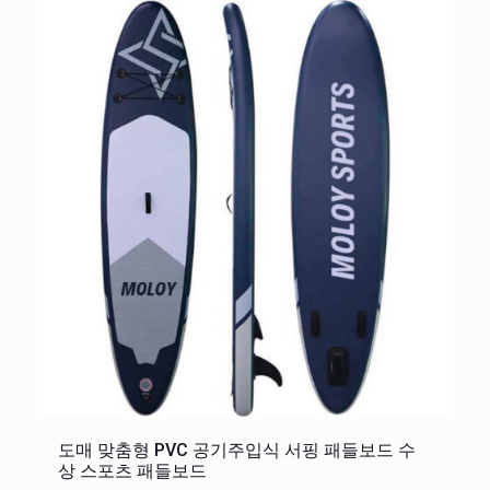
도매 맞춤형 PVC 공기주입식 서핑 패들보드 수
상 스포츠 패들보드