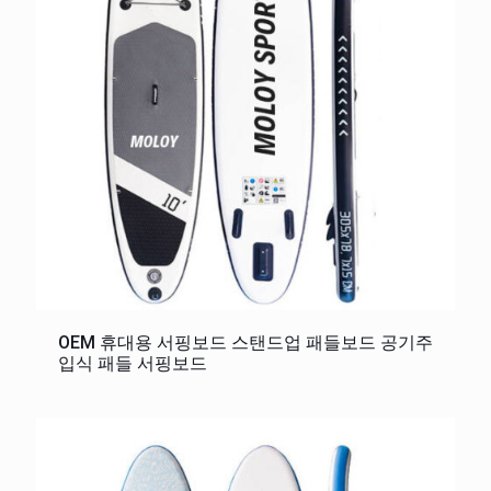
OEM 휴대용 서핑보드 스탠드업 패들보드 공기주
입식 패들 서핑보드