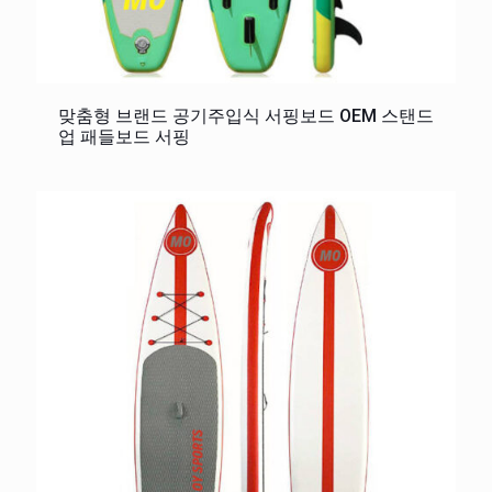
맞춤형 브랜드 공기주입식 서핑보드 OEM 스탠드
업 패들보드 서핑