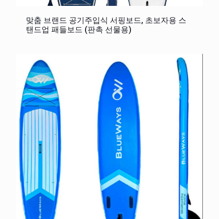
맞춤 브랜드 공기주입식 서핑보드, 초보자용 스
탠드업 패들보드 (판촉 선물용)