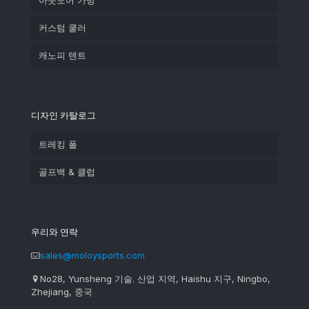
아웃도어 가방
커스텀 쿨러
캐노피 텐트
디자인 카탈로그
트레킹 폴
골프백 & 클럽
우리와 연락
sales@moloysports.com
No28, Yunsheng 기술. 산업 지역, Haishu 지구, Ningbo,
Zhejiang, 중국