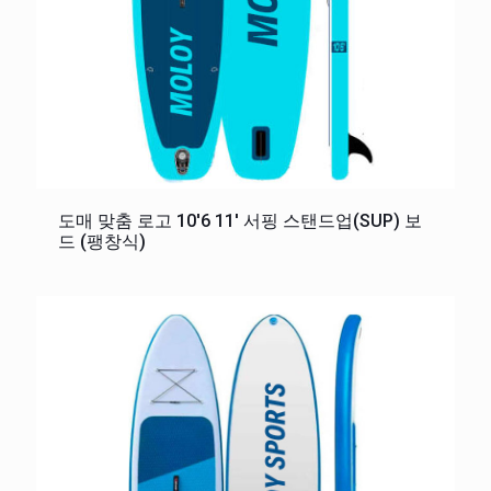
도매 맞춤 로고 10'6 11' 서핑 스탠드업(SUP) 보
드 (팽창식)