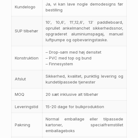
Ja, vi kan lave nogle demodesigns før
Kundelogo
bestilling
10′, 10,6′, 11′,12,6′, 13′ paddleboard,
oprullet ankelmanchet sikkerhedssnor,
SUP tilbehør
opgraderet aluminiumspagaj, manuel
luftpumpe og opbevaringstaske.
– Drop-søm med høj densitet
Konstruktion
– PVC med top og bund
– Finnesystem
Sikkerhed, kvalitet, punktlig levering og
Afslut
kundetilpassede tjenester
MOQ
20 sæt inklusive alt tilbehør
Leveringstid
15-20 dage for bulkproduktion
Normal emballage eller tilpassede
Pakning
kartoner, specialfremstillet
emballageboks