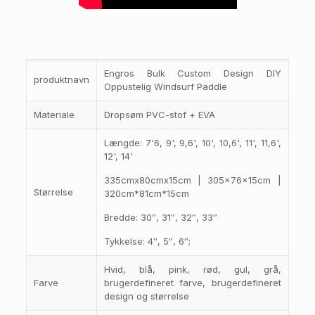
Engros Bulk Custom Design DIY
produktnavn
Oppustelig Windsurf Paddle
Materiale
Dropsøm PVC-stof + EVA
Længde: 7'6, 9', 9,6', 10', 10,6', 11', 11,6',
12', 14'
335cmx80cmx15cm | 305x76x15cm |
Størrelse
320cm*81cm*15cm
Bredde: 30″, 31″, 32″, 33″
Tykkelse: 4″, 5″, 6″;
Hvid, blå, pink, rød, gul, grå,
Farve
brugerdefineret farve, brugerdefineret
design og størrelse