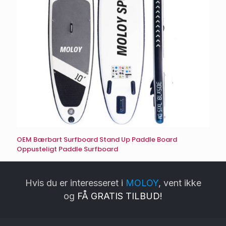
OEM Bærbart Surfboard Stand Up Paddle Board
Oppusteligt Paddle Surfboard
Hvis du er interesseret i
MOLOY
, vent ikke
og
FÅ GRATIS TILBUD!