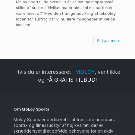
Moloy Sports i de sidste 10 år er det mest spørgsmål
stillet af surfere 'Hvilket materiale skal mit surfbræt
være lavet af? Med den hurtige udvikling af teknologi
inden for surfing har vi nu flere muligheder at vælge
imellem.
Læs mere
Hvis du er interesseret i
MOLOY
, vent ikke
og
FÅ GRATIS TILBUD!
Om MoLoy Sports
Moloy Sports er dedikeret til at fremstille udendørs
sports- og fitnessudstyr af høj kvalitet, der er
skræddersyet til at opfylde behovene for en aktiv