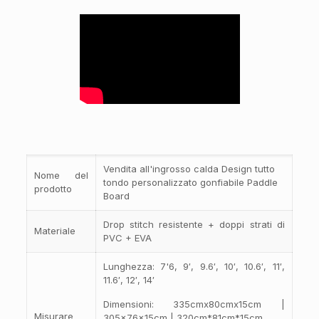
Vendita all'ingrosso calda Design tutto
Nome del
tondo personalizzato gonfiabile Paddle
prodotto
Board
Drop stitch resistente + doppi strati di
Materiale
PVC + EVA
Lunghezza: 7'6, 9′, 9.6′, 10′, 10.6′, 11′,
11.6′, 12′, 14′
Dimensioni: 335cmx80cmx15cm |
Misurare
305x76x15cm | 320cm*81cm*15cm