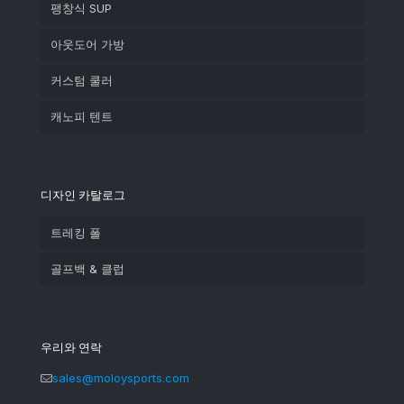
팽창식 SUP
아웃도어 가방
커스텀 쿨러
캐노피 텐트
디자인 카탈로그
트레킹 폴
골프백 & 클럽
우리와 연락
sales@moloysports.com